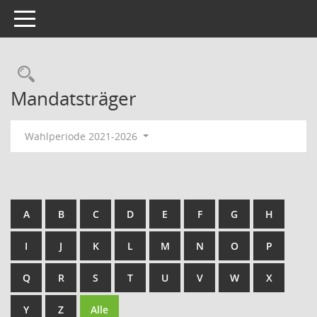
Toggle navigation
Rechercheauswahl
Mandatsträger
Wahlperiode 2021-2026
A
B
C
D
E
F
G
H
I
J
K
L
M
N
O
P
Q
R
S
T
U
V
W
X
Y
Z
Alle