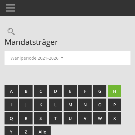
Toggle navigation
Rechercheauswahl
Mandatsträger
Wahlperiode 2021-2026
A
B
C
D
E
F
G
H
I
J
K
L
M
N
O
P
Q
R
S
T
U
V
W
X
Y
Z
Alle