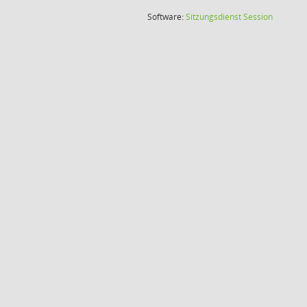
(Wird in
Software:
Sitzungsdienst
Session