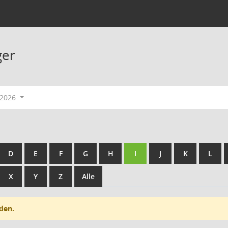
ger
-2026
D
E
F
G
H
I
J
K
L
X
Y
Z
Alle
den.