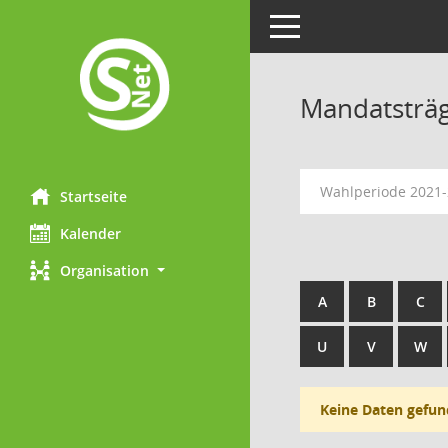
Toggle navigation
Mandatsträ
Wahlperiode 2021
Startseite
Kalender
Organisation
A
B
C
U
V
W
Keine Daten gefun