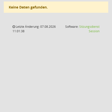
Keine Daten gefunden.
Letzte Änderung: 07.08.2026
Software:
Sitzungsdienst
(Wird in
11:01:38
Session