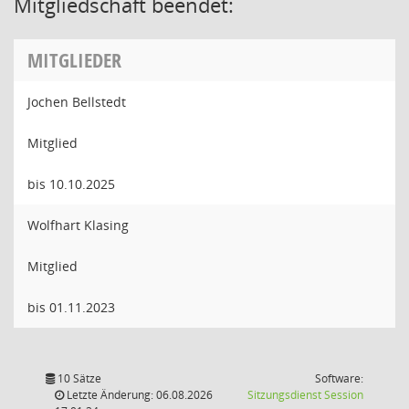
Mitgliedschaft beendet:
MITGLIEDER
Jochen Bellstedt
Mitglied
bis 10.10.2025
Wolfhart Klasing
Mitglied
bis 01.11.2023
10 Sätze
Software:
(Wird in
Letzte Änderung: 06.08.2026
Sitzungsdienst
Session