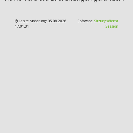
Letzte Änderung: 05.08.2026
Software:
Sitzungsdienst
(Wird in
17:01:31
Session