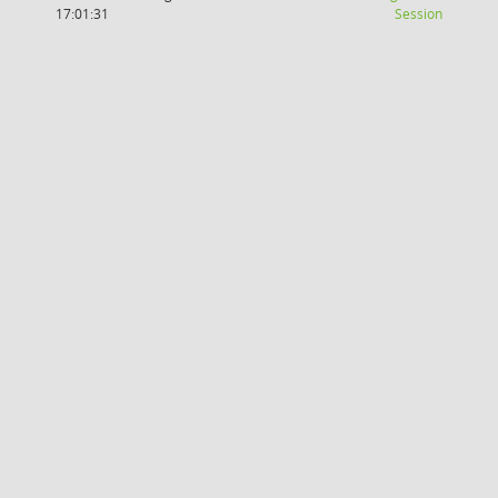
(Wird in
17:01:31
Session