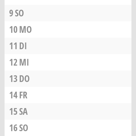
9
SO
10
MO
11
DI
12
MI
13
DO
14
FR
15
SA
16
SO