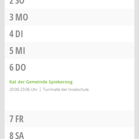
2
SO
3
MO
4
DI
5
MI
6
DO
Rat der Gemeinde Spiekeroog
20:00-23:06 Uhr
Turnhalle der Inselschule
7
FR
8
SA