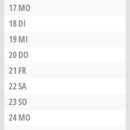
17
MO
18
DI
19
MI
20
DO
21
FR
22
SA
23
SO
24
MO