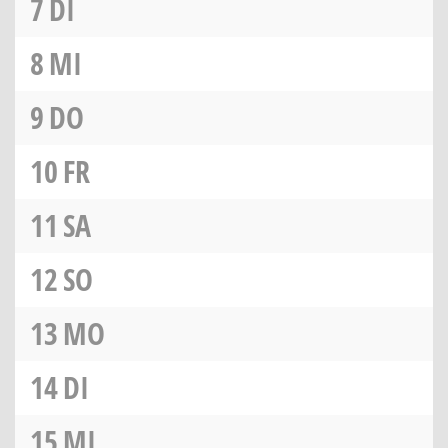
7
DI
8
MI
9
DO
10
FR
11
SA
12
SO
13
MO
14
DI
15
MI