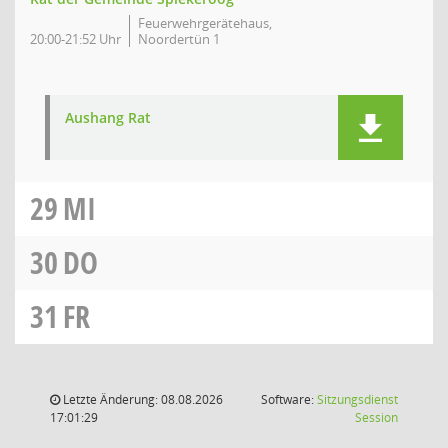
Feuerwehrgerätehaus,
20:00-21:52 Uhr
Noordertün 1
Aushang Rat
29
MI
30
DO
31
FR
Letzte Änderung: 08.08.2026
Software:
Sitzungsdienst
(Wird in
17:01:29
Session