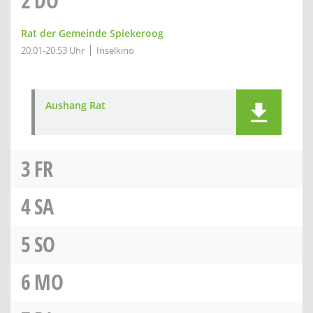
2
DO
Rat der Gemeinde Spiekeroog
20:01-20:53 Uhr
Inselkino
Aushang Rat
3
FR
4
SA
5
SO
6
MO