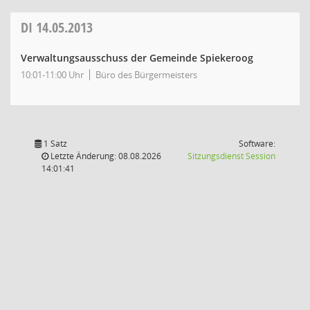
DI
14.05.2013
Verwaltungsausschuss der Gemeinde Spiekeroog
10:01-11:00 Uhr
Büro des Bürgermeisters
1 Satz
Software:
(Wird in
Letzte Änderung: 08.08.2026
Sitzungsdienst
Session
14:01:41