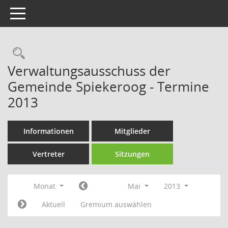
Toggle navigation
Rechercheauswahl
Verwaltungsausschuss der
Gemeinde Spiekeroog - Termine
2013
Informationen
Mitglieder
Vertreter
Sitzungen
Monat
Mai
2013
Aktuell
Gremium auswählen