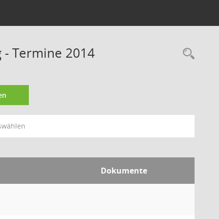
 - Termine 2014
Rec
en
swählen
Dokumente