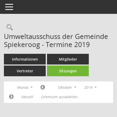
Toggle navigation
Rechercheauswahl
Umweltausschuss der Gemeinde
Spiekeroog - Termine 2019
Informationen
Mitglieder
Vertreter
Sitzungen
Monat
Oktober
2019
Aktuell
Gremium auswählen