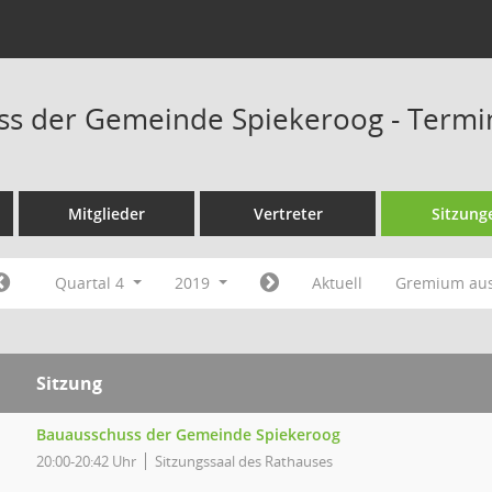
ss der Gemeinde Spiekeroog - Termi
Mitglieder
Vertreter
Sitzung
Quartal 4
2019
Aktuell
Gremium au
Sitzung
Bauausschuss der Gemeinde Spiekeroog
20:00-20:42 Uhr
Sitzungssaal des Rathauses