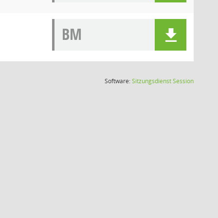
BM
(Wird in
Software:
Sitzungsdienst
Session