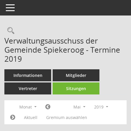
Toggle navigation
Rechercheauswahl
Verwaltungsausschuss der
Gemeinde Spiekeroog - Termine
2019
Informationen
Mitglieder
Vertreter
Sitzungen
Monat
Mai
2019
Aktuell
Gremium auswählen