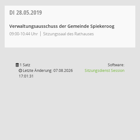
DI
28.05.2019
Verwaltungsausschuss der Gemeinde Spiekeroog
09:00-10:44 Uhr
Sitzungssaal des Rathauses
1 Satz
Software:
(Wird in
Letzte Änderung: 07.08.2026
Sitzungsdienst
Session
17:01:31