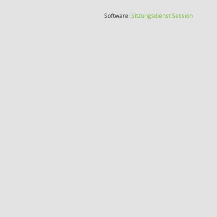
(Wird in
Software:
Sitzungsdienst
Session