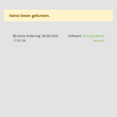
Keine Daten gefunden.
Letzte Änderung: 06.08.2026
Software:
Sitzungsdienst
(Wird in
17:01:34
Session