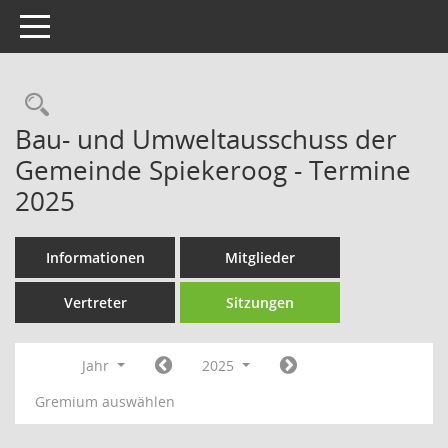
Toggle navigation
Rechercheauswahl
Bau- und Umweltausschuss der
Gemeinde Spiekeroog - Termine
2025
Informationen
Mitglieder
Vertreter
Sitzungen
Jahr
2025
Gremium auswählen