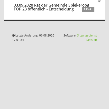
03.09.2020 Rat der Gemeinde Spiekeroog
TOP 23 öffentlich - Entscheidung
1 Dok.
Letzte Änderung: 06.08.2026
Software:
Sitzungsdienst
(Wird in
17:01:34
Session