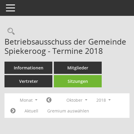
Toggle navigation
Rechercheauswahl
Betriebsausschuss der Gemeinde
Spiekeroog - Termine 2018
Informationen
Mitglieder
Vertreter
Sitzungen
Monat
Oktober
2018
Aktuell
Gremium auswählen