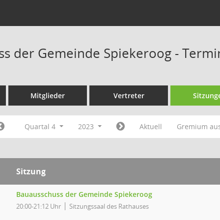
ss der Gemeinde Spiekeroog - Termi
Mitglieder
Vertreter
Sitzung
Quartal 4
2023
Aktuell
Gremium au
Sitzung
Bauausschuss der Gemeinde Spiekeroog
20:00-21:12 Uhr
Sitzungssaal des Rathauses