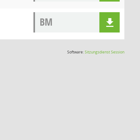
BM
(Wird in
Software:
Sitzungsdienst
Session