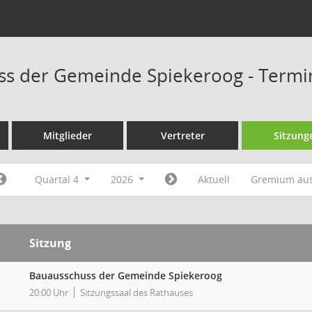
ss der Gemeinde Spiekeroog - Termi
Mitglieder
Vertreter
Sitzung
Quartal 4
2026
Aktuell
Gremium au
Sitzung
Bauausschuss der Gemeinde Spiekeroog
20:00 Uhr
Sitzungssaal des Rathauses