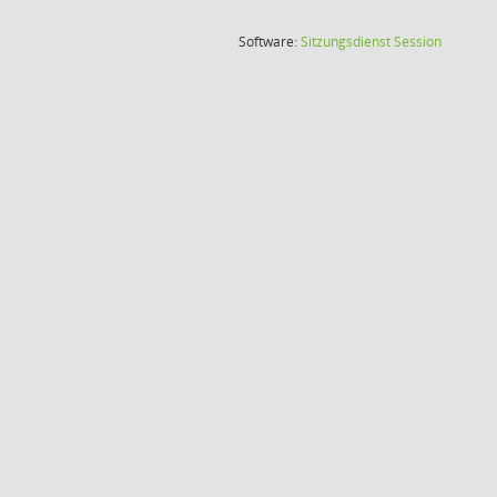
(Wird in
Software:
Sitzungsdienst
Session