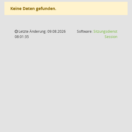
Keine Daten gefunden.
Letzte Änderung: 09.08.2026
Software:
Sitzungsdienst
(Wird in
08:01:35
Session