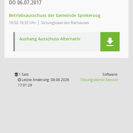
DO
06.07.2017
Betriebsausschuss der Gemeinde Spiekeroog
16:02-16:32 Uhr
Sitzungssaal des Rathauses
Aushang Ausschuss Alternativ
1 Satz
Software:
(Wird in
Letzte Änderung: 08.08.2026
Sitzungsdienst
Session
17:01:29