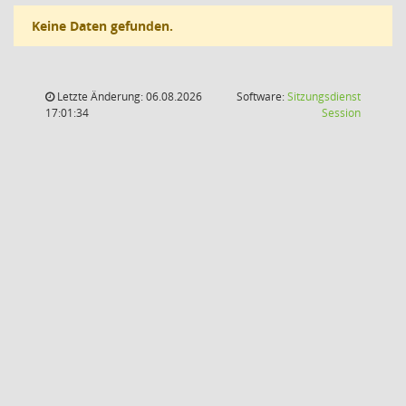
Keine Daten gefunden.
Letzte Änderung: 06.08.2026
Software:
Sitzungsdienst
(Wird in
17:01:34
Session